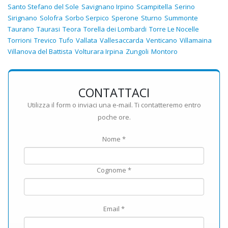
Santo Stefano del Sole
Savignano Irpino
Scampitella
Serino
Sirignano
Solofra
Sorbo Serpico
Sperone
Sturno
Summonte
Taurano
Taurasi
Teora
Torella dei Lombardi
Torre Le Nocelle
Torrioni
Trevico
Tufo
Vallata
Vallesaccarda
Venticano
Villamaina
Villanova del Battista
Volturara Irpina
Zungoli
Montoro
CONTATTACI
Utilizza il form o inviaci una e-mail. Ti contatteremo entro
poche ore.
Nome *
Cognome *
Email *