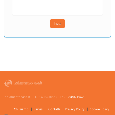
Isolamentocasa.it - P.I. 01438930552 - Tel.
3298021942
Chi siamo
Servizi
Contatti
Privacy Policy
Cookie Policy