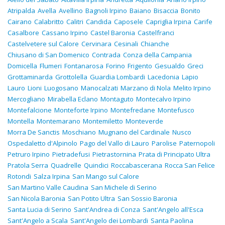
Atripalda
Avella
Avellino
Bagnoli Irpino
Baiano
Bisaccia
Bonito
Cairano
Calabritto
Calitri
Candida
Caposele
Capriglia Irpina
Carife
Casalbore
Cassano Irpino
Castel Baronia
Castelfranci
Castelvetere sul Calore
Cervinara
Cesinali
Chianche
Chiusano di San Domenico
Contrada
Conza della Campania
Domicella
Flumeri
Fontanarosa
Forino
Frigento
Gesualdo
Greci
Grottaminarda
Grottolella
Guardia Lombardi
Lacedonia
Lapio
Lauro
Lioni
Luogosano
Manocalzati
Marzano di Nola
Melito Irpino
Mercogliano
Mirabella Eclano
Montaguto
Montecalvo Irpino
Montefalcione
Monteforte Irpino
Montefredane
Montefusco
Montella
Montemarano
Montemiletto
Monteverde
Morra De Sanctis
Moschiano
Mugnano del Cardinale
Nusco
Ospedaletto d'Alpinolo
Pago del Vallo di Lauro
Parolise
Paternopoli
Petruro Irpino
Pietradefusi
Pietrastornina
Prata di Principato Ultra
Pratola Serra
Quadrelle
Quindici
Roccabascerana
Rocca San Felice
Rotondi
Salza Irpina
San Mango sul Calore
San Martino Valle Caudina
San Michele di Serino
San Nicola Baronia
San Potito Ultra
San Sossio Baronia
Santa Lucia di Serino
Sant'Andrea di Conza
Sant'Angelo all'Esca
Sant'Angelo a Scala
Sant'Angelo dei Lombardi
Santa Paolina