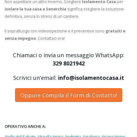
Non aspettare un altro inverno. Scegliere
Isolamento Casa
per
isolare la tua casa a Senerchia
significa scegliere la soluzione
definitiva, senza lo stress di un cantiere.
Il sopralluogo con videoispezione e il preventivo sono
gratuiti e
senza impegno
. Contattaci ora!
Chiamaci o invia un messaggio WhatsApp:
329 8021942
Scrivici un'email:
info@isolamentocasa.it
Oppure Compila il Form di Contatto!
OPERATIVO ANCHE A:
Aiello del Sabato
Altavilla Irpina
Andretta
Aquilonia
Ariano Irpino