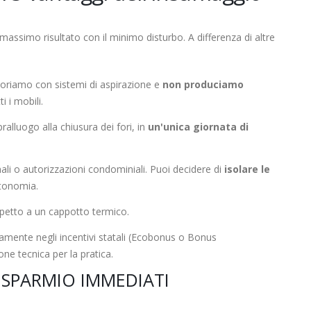
massimo risultato con il minimo disturbo. A differenza di altre
oriamo con sistemi di aspirazione e
non produciamo
i i mobili.
alluogo alla chiusura dei fori, in
un'unica giornata di
i o autorizzazioni condominiali. Puoi decidere di
isolare le
utonomia.
spetto a un cappotto termico.
namente negli incentivi statali (Ecobonus o Bonus
ne tecnica per la pratica.
ISPARMIO IMMEDIATI