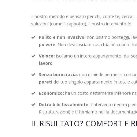
Il nostro metodo è pensato per chi, come te, cerca il 
soluzioni (come il cappotto), il nostro intervento è:
Pulito e non invasivo:
non usiamo ponteggi, lav
polvere
. Non devi lasciare casa tua né coprire tutt
Veloce:
isoliamo un intero appartamento, dal sopr
lavoro
.
Senza burocrazia:
non richiede permessi comunal
pareti
del tuo singolo appartamento in totale a
Economico:
ha un costo nettamente inferiore ri
Detraibile fiscalmente:
l'intervento rientra pie
Ristrutturazioni) e ti forniamo noi la documentazio
IL RISULTATO? COMFORT E R