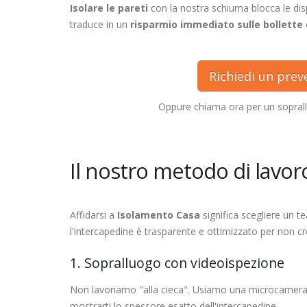
Isolare le pareti
con la nostra schiuma blocca le dis
traduce in un
risparmio immediato sulle bollette
Richiedi un pre
Oppure chiama ora per un sopral
Il nostro metodo di lavoro
Affidarsi a
Isolamento Casa
significa scegliere un t
l'intercapedine è trasparente e ottimizzato per non cre
1. Sopralluogo con videoispezione
Non lavoriamo "alla cieca". Usiamo una microcamer
mostrarti lo spessore esatto dell'intercapedine.