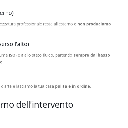
terno)
zzatura professionale resta all'esterno e
non produciamo
erso l'alto)
hiuma
ISOFOR
allo stato fluido, partendo
sempre dal basso
ro
.
a d'arte e lasciamo la tua casa
pulita e in ordine
.
orno dell'intervento