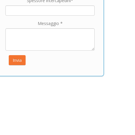
Spessore intercapedini*
Messaggio *