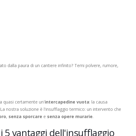
to dalla paura di un cantiere infinito? Temi polvere, rumore,
 ha quasi certamente un'
intercapedine vuota
: la causa
. La nostra soluzione è l'insufflaggio termico: un intervento che
oro
,
senza sporcare
e
senza opere murarie
.
i 5 vantaggi dell'insufflaggio