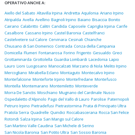
OPERATIVO ANCHE A:
Aiello del Sabato
Altavilla Irpina
Andretta
Aquilonia
Ariano Irpino
Atripalda
Avella
Avellino
Bagnoli Irpino
Baiano
Bisaccia
Bonito
Cairano
Calabritto
Calitri
Candida
Caposele
Capriglia Irpina
Carife
Casalbore
Cassano Irpino
Castel Baronia
Castelfranci
Castelvetere sul Calore
Cervinara
Cesinali
Chianche
Chiusano di San Domenico
Contrada
Conza della Campania
Domicella
Flumeri
Fontanarosa
Forino
Frigento
Gesualdo
Greci
Grottaminarda
Grottolella
Guardia Lombardi
Lacedonia
Lapio
Lauro
Lioni
Luogosano
Manocalzati
Marzano di Nola
Melito Irpino
Mercogliano
Mirabella Eclano
Montaguto
Montecalvo Irpino
Montefalcione
Monteforte Irpino
Montefredane
Montefusco
Montella
Montemarano
Montemiletto
Monteverde
Morra De Sanctis
Moschiano
Mugnano del Cardinale
Nusco
Ospedaletto d'Alpinolo
Pago del Vallo di Lauro
Parolise
Paternopoli
Petruro Irpino
Pietradefusi
Pietrastornina
Prata di Principato Ultra
Pratola Serra
Quadrelle
Quindici
Roccabascerana
Rocca San Felice
Rotondi
Salza Irpina
San Mango sul Calore
San Martino Valle Caudina
San Michele di Serino
San Nicola Baronia
San Potito Ultra
San Sossio Baronia