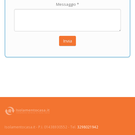
Messaggio *
Isolamentocasa.it - P.I. 01438930552 - Tel.
3298021942