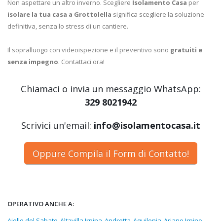
Non aspettare un altro inverno. Scegliere
Isolamento Casa
per
isolare la tua casa a Grottolella
significa scegliere la soluzione
definitiva, senza lo stress di un cantiere.
Il sopralluogo con videoispezione e il preventivo sono
gratuiti e
senza impegno
. Contattaci ora!
Chiamaci o invia un messaggio WhatsApp:
329 8021942
Scrivici un'email:
info@isolamentocasa.it
Oppure Compila il Form di Contatto!
OPERATIVO ANCHE A:
Aiello del Sabato
Altavilla Irpina
Andretta
Aquilonia
Ariano Irpino