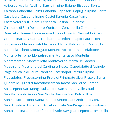
Atripalda
Avella
Avellino
Bagnoli Irpino
Baiano
Bisaccia
Bonito
Cairano
Calabritto
Calitri
Candida
Caposele
Capriglia Irpina
Carife
Casalbore
Cassano Irpino
Castel Baronia
Castelfranci
Castelvetere sul Calore
Cervinara
Cesinali
Chianche
Chiusano di San Domenico
Contrada
Conza della Campania
Domicella
Flumeri
Fontanarosa
Forino
Frigento
Gesualdo
Greci
Grottaminarda
Guardia Lombardi
Lacedonia
Lapio
Lauro
Lioni
Luogosano
Manocalzati
Marzano di Nola
Melito Irpino
Mercogliano
Mirabella Eclano
Montaguto
Montecalvo Irpino
Montefalcione
Monteforte Irpino
Montefredane
Montefusco
Montella
Montemarano
Montemiletto
Monteverde
Morra De Sanctis
Moschiano
Mugnano del Cardinale
Nusco
Ospedaletto d'Alpinolo
Pago del Vallo di Lauro
Parolise
Paternopoli
Petruro Irpino
Pietradefusi
Pietrastornina
Prata di Principato Ultra
Pratola Serra
Quadrelle
Quindici
Roccabascerana
Rocca San Felice
Rotondi
Salza Irpina
San Mango sul Calore
San Martino Valle Caudina
San Michele di Serino
San Nicola Baronia
San Potito Ultra
San Sossio Baronia
Santa Lucia di Serino
Sant'Andrea di Conza
Sant'Angelo all'Esca
Sant'Angelo a Scala
Sant'Angelo dei Lombardi
Santa Paolina
Santo Stefano del Sole
Savignano Irpino
Scampitella