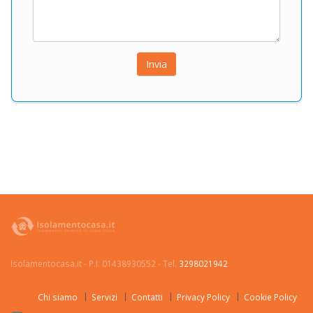
Isolamentocasa.it - P.I. 01438930552 - Tel.
3298021942
Chi siamo
Servizi
Contatti
Privacy Policy
Cookie Policy