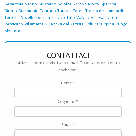
Senerchia
Serino
Sirignano
Solofra
Sorbo Serpico
Sperone
Sturno
Summonte
Taurano
Taurasi
Teora
Torella dei Lombardi
Torre Le Nocelle
Torrioni
Trevico
Tufo
Vallata
Vallesaccarda
Venticano
Villamaina
Villanova del Battista
Volturara Irpina
Zungoli
Montoro
CONTATTACI
Utilizza il form o inviaci una e-mail. Ti contatteremo entro
poche ore.
Nome *
Cognome *
Email *