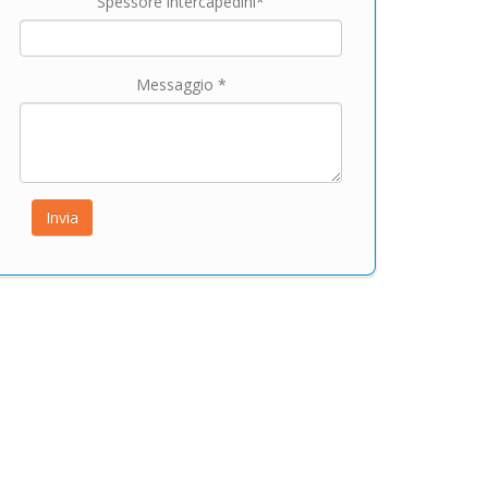
Spessore intercapedini*
Messaggio *