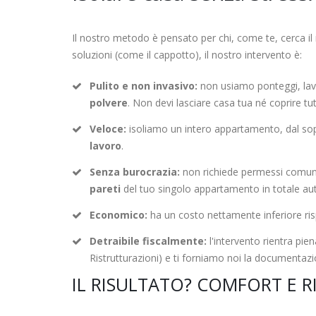
Il nostro metodo è pensato per chi, come te, cerca il 
soluzioni (come il cappotto), il nostro intervento è:
Pulito e non invasivo:
non usiamo ponteggi, lav
polvere
. Non devi lasciare casa tua né coprire tutt
Veloce:
isoliamo un intero appartamento, dal sopr
lavoro
.
Senza burocrazia:
non richiede permessi comunal
pareti
del tuo singolo appartamento in totale a
Economico:
ha un costo nettamente inferiore ri
Detraibile fiscalmente:
l'intervento rientra pie
Ristrutturazioni) e ti forniamo noi la documentazio
IL RISULTATO? COMFORT E R