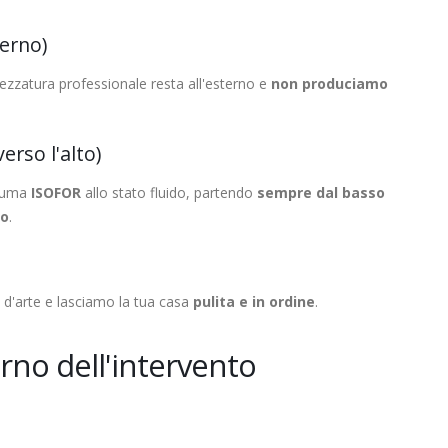
terno)
zzatura professionale resta all'esterno e
non produciamo
erso l'alto)
hiuma
ISOFOR
allo stato fluido, partendo
sempre dal basso
ro
.
a d'arte e lasciamo la tua casa
pulita e in ordine
.
orno dell'intervento