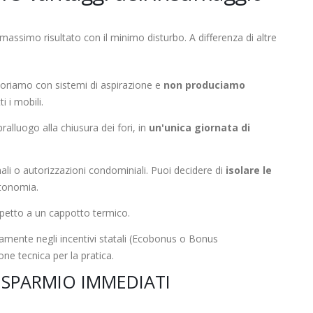
massimo risultato con il minimo disturbo. A differenza di altre
oriamo con sistemi di aspirazione e
non produciamo
i i mobili.
alluogo alla chiusura dei fori, in
un'unica giornata di
i o autorizzazioni condominiali. Puoi decidere di
isolare le
utonomia.
spetto a un cappotto termico.
namente negli incentivi statali (Ecobonus o Bonus
ne tecnica per la pratica.
ISPARMIO IMMEDIATI