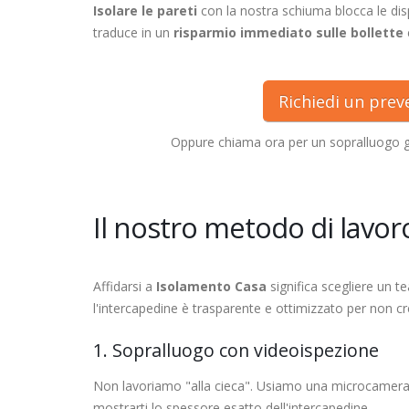
Isolare le pareti
con la nostra schiuma blocca le dis
traduce in un
risparmio immediato sulle bollette
Richiedi un pre
Oppure chiama ora per un sopralluogo 
Il nostro metodo di lavoro
Affidarsi a
Isolamento Casa
significa scegliere un t
l'intercapedine è trasparente e ottimizzato per non cre
1. Sopralluogo con videoispezione
Non lavoriamo "alla cieca". Usiamo una microcamer
mostrarti lo spessore esatto dell'intercapedine.