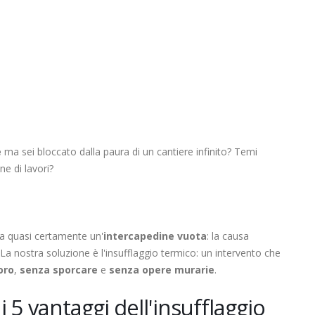
e
ma sei bloccato dalla paura di un cantiere infinito? Temi
ne di lavori?
 ha quasi certamente un'
intercapedine vuota
: la causa
. La nostra soluzione è l'insufflaggio termico: un intervento che
oro
,
senza sporcare
e
senza opere murarie
.
i 5 vantaggi dell'insufflaggio