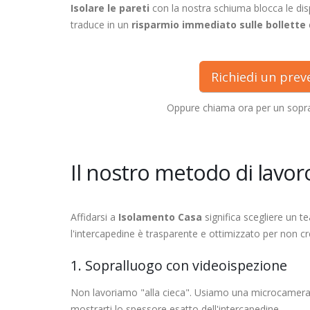
Isolare le pareti
con la nostra schiuma blocca le dis
traduce in un
risparmio immediato sulle bollette
Richiedi un pre
Oppure chiama ora per un sopra
Il nostro metodo di lavoro
Affidarsi a
Isolamento Casa
significa scegliere un t
l'intercapedine è trasparente e ottimizzato per non cre
1. Sopralluogo con videoispezione
Non lavoriamo "alla cieca". Usiamo una microcamer
mostrarti lo spessore esatto dell'intercapedine.