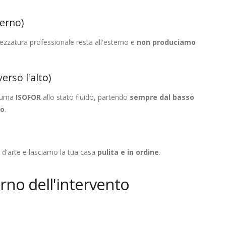
terno)
zzatura professionale resta all'esterno e
non produciamo
erso l'alto)
hiuma
ISOFOR
allo stato fluido, partendo
sempre dal basso
ro
.
a d'arte e lasciamo la tua casa
pulita e in ordine
.
orno dell'intervento