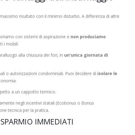
massimo risultato con il minimo disturbo. A differenza di altre
oriamo con sistemi di aspirazione e
non produciamo
i i mobili.
alluogo alla chiusura dei fori, in
un'unica giornata di
i o autorizzazioni condominiali. Puoi decidere di
isolare le
utonomia.
spetto a un cappotto termico.
namente negli incentivi statali (Ecobonus o Bonus
ne tecnica per la pratica.
ISPARMIO IMMEDIATI