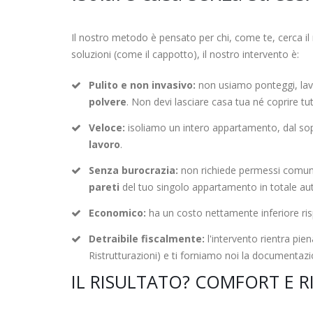
Il nostro metodo è pensato per chi, come te, cerca il 
soluzioni (come il cappotto), il nostro intervento è:
Pulito e non invasivo:
non usiamo ponteggi, lav
polvere
. Non devi lasciare casa tua né coprire tutt
Veloce:
isoliamo un intero appartamento, dal sopr
lavoro
.
Senza burocrazia:
non richiede permessi comunal
pareti
del tuo singolo appartamento in totale a
Economico:
ha un costo nettamente inferiore ri
Detraibile fiscalmente:
l'intervento rientra pie
Ristrutturazioni) e ti forniamo noi la documentazio
IL RISULTATO? COMFORT E R