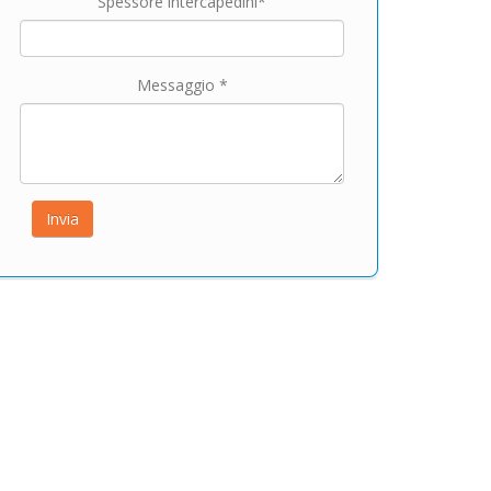
Spessore intercapedini*
Messaggio *