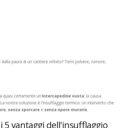
dalla paura di un cantiere infinito? Temi polvere, rumore,
 ha quasi certamente un'
intercapedine vuota
: la causa
. La nostra soluzione è l'insufflaggio termico: un intervento che
oro
,
senza sporcare
e
senza opere murarie
.
i 5 vantaggi dell'insufflaggio