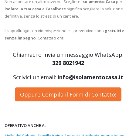
Non aspettare un altro inverno. Scegliere
Isolamento Casa
per
isolare la tua casa a Casalbore
significa scegliere la soluzione
definitiva, senza lo stress di un cantiere.
Il sopralluogo con videoispezione e il preventivo sono
gratuiti e
senza impegno
. Contattaci ora!
Chiamaci o invia un messaggio WhatsApp:
329 8021942
Scrivici un'email:
info@isolamentocasa.it
Oppure Compila il Form di Contatto!
OPERATIVO ANCHE A:
Aiello del Sabato
Altavilla Irpina
Andretta
Aquilonia
Ariano Irpino