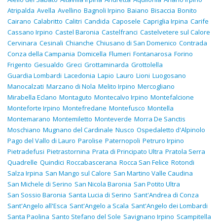
Atripalda
Avella
Avellino
Bagnoli Irpino
Baiano
Bisaccia
Bonito
Cairano
Calabritto
Calitri
Candida
Caposele
Capriglia Irpina
Carife
Cassano Irpino
Castel Baronia
Castelfranci
Castelvetere sul Calore
Cervinara
Cesinali
Chianche
Chiusano di San Domenico
Contrada
Conza della Campania
Domicella
Flumeri
Fontanarosa
Forino
Frigento
Gesualdo
Greci
Grottaminarda
Grottolella
Guardia Lombardi
Lacedonia
Lapio
Lauro
Lioni
Luogosano
Manocalzati
Marzano di Nola
Melito Irpino
Mercogliano
Mirabella Eclano
Montaguto
Montecalvo Irpino
Montefalcione
Monteforte Irpino
Montefredane
Montefusco
Montella
Montemarano
Montemiletto
Monteverde
Morra De Sanctis
Moschiano
Mugnano del Cardinale
Nusco
Ospedaletto d'Alpinolo
Pago del Vallo di Lauro
Parolise
Paternopoli
Petruro Irpino
Pietradefusi
Pietrastornina
Prata di Principato Ultra
Pratola Serra
Quadrelle
Quindici
Roccabascerana
Rocca San Felice
Rotondi
Salza Irpina
San Mango sul Calore
San Martino Valle Caudina
San Michele di Serino
San Nicola Baronia
San Potito Ultra
San Sossio Baronia
Santa Lucia di Serino
Sant'Andrea di Conza
Sant'Angelo all'Esca
Sant'Angelo a Scala
Sant'Angelo dei Lombardi
Santa Paolina
Santo Stefano del Sole
Savignano Irpino
Scampitella