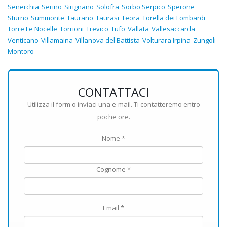
Senerchia
Serino
Sirignano
Solofra
Sorbo Serpico
Sperone
Sturno
Summonte
Taurano
Taurasi
Teora
Torella dei Lombardi
Torre Le Nocelle
Torrioni
Trevico
Tufo
Vallata
Vallesaccarda
Venticano
Villamaina
Villanova del Battista
Volturara Irpina
Zungoli
Montoro
CONTATTACI
Utilizza il form o inviaci una e-mail. Ti contatteremo entro
poche ore.
Nome *
Cognome *
Email *