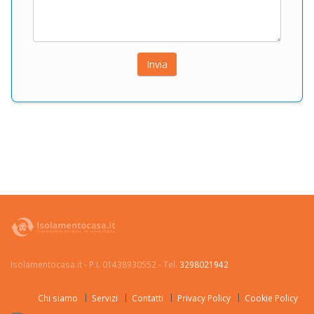
Isolamentocasa.it - P.I. 01438930552 - Tel.
3298021942
Chi siamo
Servizi
Contatti
Privacy Policy
Cookie Policy