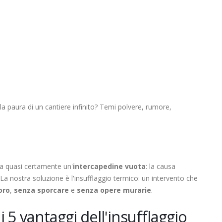
a paura di un cantiere infinito? Temi polvere, rumore,
 ha quasi certamente un'
intercapedine vuota
: la causa
. La nostra soluzione è l'insufflaggio termico: un intervento che
oro
,
senza sporcare
e
senza opere murarie
.
i 5 vantaggi dell'insufflaggio