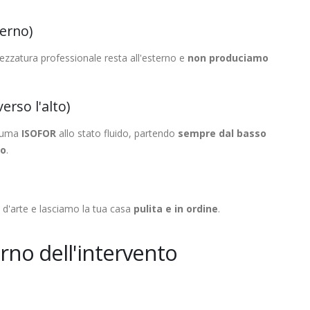
terno)
zzatura professionale resta all'esterno e
non produciamo
erso l'alto)
hiuma
ISOFOR
allo stato fluido, partendo
sempre dal basso
ro
.
a d'arte e lasciamo la tua casa
pulita e in ordine
.
orno dell'intervento