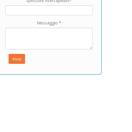
Spessore intercapedini*
Messaggio *