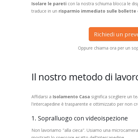
Isolare le pareti
con la nostra schiuma blocca le dis
traduce in un
risparmio immediato sulle bollette
Richiedi un pre
Oppure chiama ora per un sop
Il nostro metodo di lavoro
Affidarsi a
Isolamento Casa
significa scegliere un t
l'intercapedine è trasparente e ottimizzato per non cre
1. Sopralluogo con videoispezione
Non lavoriamo "alla cieca". Usiamo una microcamer
mostrarti lo spessore esatto dell'intercapedine.