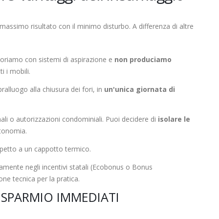
massimo risultato con il minimo disturbo. A differenza di altre
oriamo con sistemi di aspirazione e
non produciamo
i i mobili.
alluogo alla chiusura dei fori, in
un'unica giornata di
i o autorizzazioni condominiali. Puoi decidere di
isolare le
utonomia.
spetto a un cappotto termico.
namente negli incentivi statali (Ecobonus o Bonus
ne tecnica per la pratica.
ISPARMIO IMMEDIATI