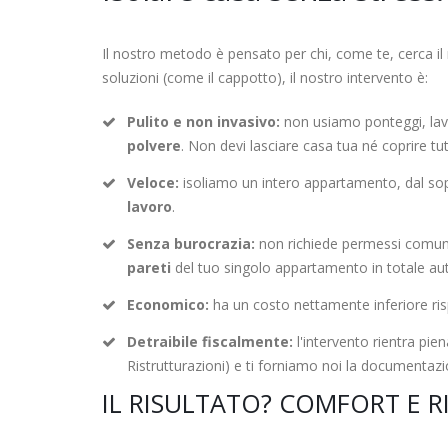
Il nostro metodo è pensato per chi, come te, cerca il 
soluzioni (come il cappotto), il nostro intervento è:
Pulito e non invasivo:
non usiamo ponteggi, lav
polvere
. Non devi lasciare casa tua né coprire tutt
Veloce:
isoliamo un intero appartamento, dal sopr
lavoro
.
Senza burocrazia:
non richiede permessi comunal
pareti
del tuo singolo appartamento in totale a
Economico:
ha un costo nettamente inferiore ri
Detraibile fiscalmente:
l'intervento rientra pie
Ristrutturazioni) e ti forniamo noi la documentazio
IL RISULTATO? COMFORT E R