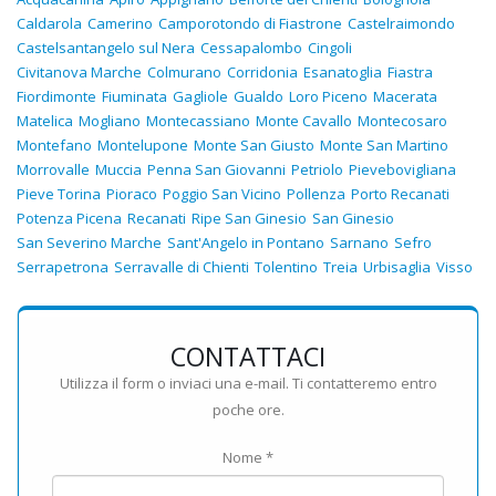
Caldarola
Camerino
Camporotondo di Fiastrone
Castelraimondo
Castelsantangelo sul Nera
Cessapalombo
Cingoli
Civitanova Marche
Colmurano
Corridonia
Esanatoglia
Fiastra
Fiordimonte
Fiuminata
Gagliole
Gualdo
Loro Piceno
Macerata
Matelica
Mogliano
Montecassiano
Monte Cavallo
Montecosaro
Montefano
Montelupone
Monte San Giusto
Monte San Martino
Morrovalle
Muccia
Penna San Giovanni
Petriolo
Pievebovigliana
Pieve Torina
Pioraco
Poggio San Vicino
Pollenza
Porto Recanati
Potenza Picena
Recanati
Ripe San Ginesio
San Ginesio
San Severino Marche
Sant'Angelo in Pontano
Sarnano
Sefro
Serrapetrona
Serravalle di Chienti
Tolentino
Treia
Urbisaglia
Visso
CONTATTACI
Utilizza il form o inviaci una e-mail. Ti contatteremo entro
poche ore.
Nome *