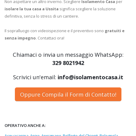
Non aspettare un altro inverno. Scegliere
Isolamento Casa
per
isolare la tua casa a Ussita
significa scegliere la soluzione
definitiva, senza lo stress di un cantiere.
Il sopralluogo con videoispezione e il preventivo sono
gratuiti e
senza impegno
. Contattaci ora!
Chiamaci o invia un messaggio WhatsApp:
329 8021942
Scrivici un'email:
info@isolamentocasa.it
Oppure Compila il Form di Contatto!
OPERATIVO ANCHE A:
Acquacanina
Apiro
Appignano
Belforte del Chienti
Bolognola