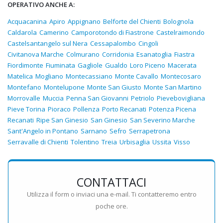
OPERATIVO ANCHE A:
Acquacanina
Apiro
Appignano
Belforte del Chienti
Bolognola
Caldarola
Camerino
Camporotondo di Fiastrone
Castelraimondo
Castelsantangelo sul Nera
Cessapalombo
Cingoli
Civitanova Marche
Colmurano
Corridonia
Esanatoglia
Fiastra
Fiordimonte
Fiuminata
Gagliole
Gualdo
Loro Piceno
Macerata
Matelica
Mogliano
Montecassiano
Monte Cavallo
Montecosaro
Montefano
Montelupone
Monte San Giusto
Monte San Martino
Morrovalle
Muccia
Penna San Giovanni
Petriolo
Pievebovigliana
Pieve Torina
Pioraco
Pollenza
Porto Recanati
Potenza Picena
Recanati
Ripe San Ginesio
San Ginesio
San Severino Marche
Sant'Angelo in Pontano
Sarnano
Sefro
Serrapetrona
Serravalle di Chienti
Tolentino
Treia
Urbisaglia
Ussita
Visso
CONTATTACI
Utilizza il form o inviaci una e-mail. Ti contatteremo entro
poche ore.