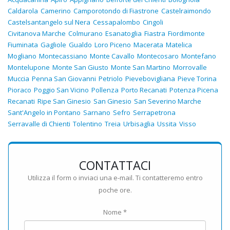
Caldarola
Camerino
Camporotondo di Fiastrone
Castelraimondo
Castelsantangelo sul Nera
Cessapalombo
Cingoli
Civitanova Marche
Colmurano
Esanatoglia
Fiastra
Fiordimonte
Fiuminata
Gagliole
Gualdo
Loro Piceno
Macerata
Matelica
Mogliano
Montecassiano
Monte Cavallo
Montecosaro
Montefano
Montelupone
Monte San Giusto
Monte San Martino
Morrovalle
Muccia
Penna San Giovanni
Petriolo
Pievebovigliana
Pieve Torina
Pioraco
Poggio San Vicino
Pollenza
Porto Recanati
Potenza Picena
Recanati
Ripe San Ginesio
San Ginesio
San Severino Marche
Sant'Angelo in Pontano
Sarnano
Sefro
Serrapetrona
Serravalle di Chienti
Tolentino
Treia
Urbisaglia
Ussita
Visso
CONTATTACI
Utilizza il form o inviaci una e-mail. Ti contatteremo entro
poche ore.
Nome *