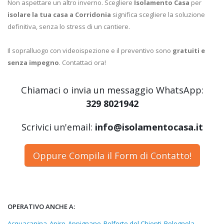
Non aspettare un altro inverno. Scegliere
Isolamento Casa
per
isolare la tua casa a Corridonia
significa scegliere la soluzione
definitiva, senza lo stress di un cantiere.
Il sopralluogo con videoispezione e il preventivo sono
gratuiti e
senza impegno
. Contattaci ora!
Chiamaci o invia un messaggio WhatsApp:
329 8021942
Scrivici un'email:
info@isolamentocasa.it
Oppure Compila il Form di Contatto!
OPERATIVO ANCHE A:
Acquacanina
Apiro
Appignano
Belforte del Chienti
Bolognola