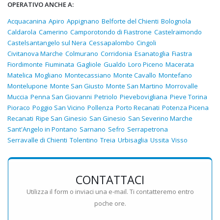
OPERATIVO ANCHE A:
Acquacanina
Apiro
Appignano
Belforte del Chienti
Bolognola
Caldarola
Camerino
Camporotondo di Fiastrone
Castelraimondo
Castelsantangelo sul Nera
Cessapalombo
Cingoli
Civitanova Marche
Colmurano
Corridonia
Esanatoglia
Fiastra
Fiordimonte
Fiuminata
Gagliole
Gualdo
Loro Piceno
Macerata
Matelica
Mogliano
Montecassiano
Monte Cavallo
Montefano
Montelupone
Monte San Giusto
Monte San Martino
Morrovalle
Muccia
Penna San Giovanni
Petriolo
Pievebovigliana
Pieve Torina
Pioraco
Poggio San Vicino
Pollenza
Porto Recanati
Potenza Picena
Recanati
Ripe San Ginesio
San Ginesio
San Severino Marche
Sant'Angelo in Pontano
Sarnano
Sefro
Serrapetrona
Serravalle di Chienti
Tolentino
Treia
Urbisaglia
Ussita
Visso
CONTATTACI
Utilizza il form o inviaci una e-mail. Ti contatteremo entro
poche ore.