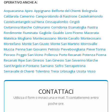
OPERATIVO ANCHE A:
Acquacanina
Apiro
Appignano
Belforte del Chienti
Bolognola
Caldarola
Camerino
Camporotondo di Fiastrone
Castelraimondo
Castelsantangelo sul Nera
Cessapalombo
Cingoli
Civitanova Marche
Colmurano
Corridonia
Esanatoglia
Fiastra
Fiordimonte
Fiuminata
Gagliole
Gualdo
Loro Piceno
Macerata
Matelica
Mogliano
Montecassiano
Monte Cavallo
Montecosaro
Montefano
Monte San Giusto
Monte San Martino
Morrovalle
Muccia
Penna San Giovanni
Petriolo
Pievebovigliana
Pieve Torina
Pioraco
Poggio San Vicino
Pollenza
Porto Recanati
Potenza Picena
Recanati
Ripe San Ginesio
San Ginesio
San Severino Marche
Sant'Angelo in Pontano
Sarnano
Sefro
Serrapetrona
Serravalle di Chienti
Tolentino
Treia
Urbisaglia
Ussita
Visso
CONTATTACI
Utilizza il form o inviaci una e-mail. Ti contatteremo entro
poche ore.