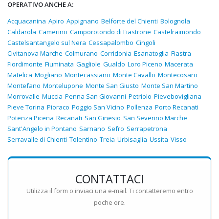
OPERATIVO ANCHE A:
Acquacanina
Apiro
Appignano
Belforte del Chienti
Bolognola
Caldarola
Camerino
Camporotondo di Fiastrone
Castelraimondo
Castelsantangelo sul Nera
Cessapalombo
Cingoli
Civitanova Marche
Colmurano
Corridonia
Esanatoglia
Fiastra
Fiordimonte
Fiuminata
Gagliole
Gualdo
Loro Piceno
Macerata
Matelica
Mogliano
Montecassiano
Monte Cavallo
Montecosaro
Montefano
Montelupone
Monte San Giusto
Monte San Martino
Morrovalle
Muccia
Penna San Giovanni
Petriolo
Pievebovigliana
Pieve Torina
Pioraco
Poggio San Vicino
Pollenza
Porto Recanati
Potenza Picena
Recanati
San Ginesio
San Severino Marche
Sant'Angelo in Pontano
Sarnano
Sefro
Serrapetrona
Serravalle di Chienti
Tolentino
Treia
Urbisaglia
Ussita
Visso
CONTATTACI
Utilizza il form o inviaci una e-mail. Ti contatteremo entro
poche ore.