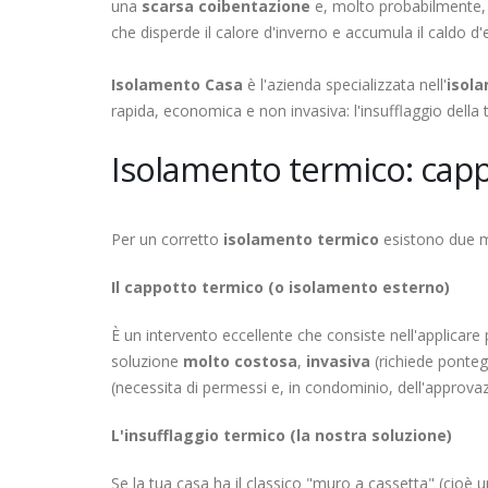
una
scarsa coibentazione
e, molto probabilmente,
che disperde il calore d'inverno e accumula il caldo d'
Isolamento Casa
è l'azienda specializzata nell'
isol
rapida, economica e non invasiva: l'insufflaggio della
Isolamento termico: capp
Per un corretto
isolamento termico
esistono due me
Il cappotto termico (o isolamento esterno)
È un intervento eccellente che consiste nell'applicare p
soluzione
molto costosa
,
invasiva
(richiede pontegg
(necessita di permessi e, in condominio, dell'approv
L'insufflaggio termico (la nostra soluzione)
Se la tua casa ha il classico "muro a cassetta" (cioè 