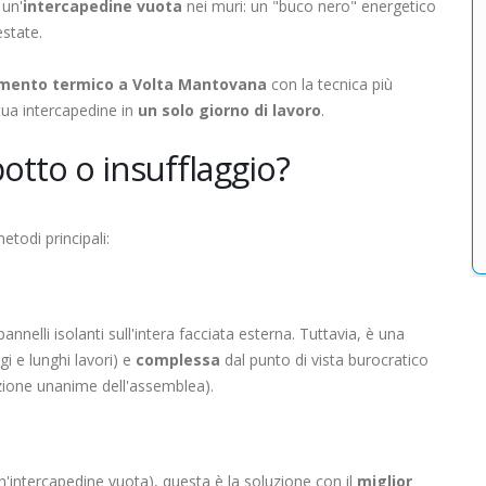
 un'
intercapedine vuota
nei muri: un "buco nero" energetico
estate.
amento termico a Volta Mantovana
con la tecnica più
 tua intercapedine in
un solo giorno di lavoro
.
otto o insufflaggio?
todi principali:
annelli isolanti sull'intera facciata esterna. Tuttavia, è una
i e lunghi lavori) e
complessa
dal punto di vista burocratico
azione unanime dell'assemblea).
un'intercapedine vuota), questa è la soluzione con il
miglior