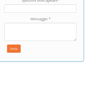
Spessore intercapedini*
Messaggio *