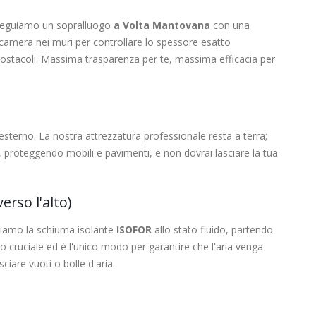
 eseguiamo un sopralluogo
a Volta Mantovana
con una
camera nei muri per controllare lo spessore esatto
li ostacoli. Massima trasparenza per te, massima efficacia per
esterno. La nostra attrezzatura professionale resta a terra;
 proteggendo mobili e pavimenti, e non dovrai lasciare la tua
erso l'alto)
ttiamo la schiuma isolante
ISOFOR
allo stato fluido, partendo
io cruciale ed è l'unico modo per garantire che l'aria venga
sciare vuoti o bolle d'aria.