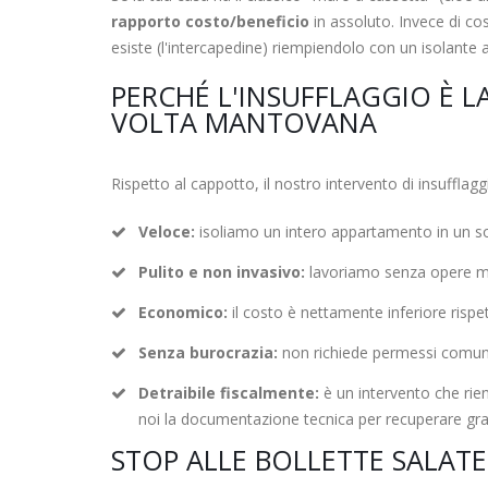
rapporto costo/beneficio
in assoluto. Invece di co
esiste (l'intercapedine) riempiendolo con un isolante a
PERCHÉ L'INSUFFLAGGIO È L
VOLTA MANTOVANA
Rispetto al cappotto, il nostro intervento di insufflagg
Veloce:
isoliamo un intero appartamento in un so
Pulito e non invasivo:
lavoriamo senza opere mu
Economico:
il costo è nettamente inferiore risp
Senza burocrazia:
non richiede permessi comuna
Detraibile fiscalmente:
è un intervento che rien
noi la documentazione tecnica per recuperare gra
STOP ALLE BOLLETTE SALATE