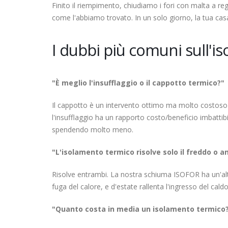
Finito il riempimento, chiudiamo i fori con malta a re
come l'abbiamo trovato. In un solo giorno, la tua casa
I dubbi più comuni sull'
"È meglio l'insufflaggio o il cappotto termico?"
Il cappotto è un intervento ottimo ma molto costoso e
l'insufflaggio ha un rapporto costo/beneficio imbattibil
spendendo molto meno.
"L'isolamento termico risolve solo il freddo o an
Risolve entrambi. La nostra schiuma ISOFOR ha un'alti
fuga del calore, e d'estate rallenta l'ingresso del ca
"Quanto costa in media un isolamento termico