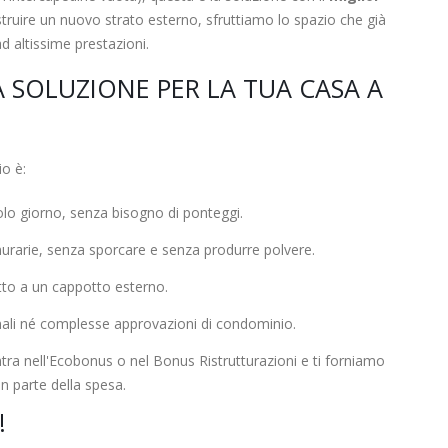
struire un nuovo strato esterno, sfruttiamo lo spazio che già
d altissime prestazioni.
A SOLUZIONE PER LA TUA CASA A
io è:
lo giorno, senza bisogno di ponteggi.
rarie, senza sporcare e senza produrre polvere.
etto a un cappotto esterno.
li né complesse approvazioni di condominio.
tra nell'Ecobonus o nel Bonus Ristrutturazioni e ti forniamo
n parte della spesa.
!