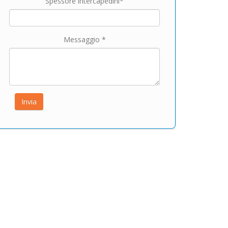
Spessore intercapedini*
Messaggio *