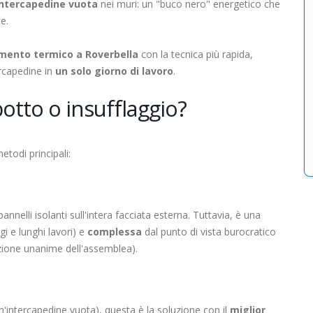
intercapedine vuota
nei muri: un "buco nero" energetico che
e.
amento termico a Roverbella
con la tecnica più rapida,
ercapedine in
un solo giorno di lavoro
.
otto o insufflaggio?
todi principali:
annelli isolanti sull'intera facciata esterna. Tuttavia, è una
i e lunghi lavori) e
complessa
dal punto di vista burocratico
azione unanime dell'assemblea).
un'intercapedine vuota), questa è la soluzione con il
miglior