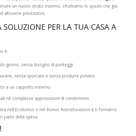
struire un nuovo strato esterno, sfruttiamo lo spazio che già
d altissime prestazioni.
A SOLUZIONE PER LA TUA CASA A
io è:
lo giorno, senza bisogno di ponteggi.
rarie, senza sporcare e senza produrre polvere.
etto a un cappotto esterno.
li né complesse approvazioni di condominio.
tra nell'Ecobonus o nel Bonus Ristrutturazioni e ti forniamo
n parte della spesa.
!