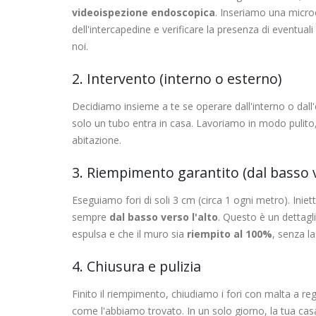
videoispezione endoscopica
. Inseriamo una micro
dell'intercapedine e verificare la presenza di eventua
noi.
2. Intervento (interno o esterno)
Decidiamo insieme a te se operare dall'interno o dall'
solo un tubo entra in casa. Lavoriamo in modo pulito,
abitazione.
3. Riempimento garantito (dal basso v
Eseguiamo fori di soli 3 cm (circa 1 ogni metro). Inie
sempre
dal basso verso l'alto
. Questo è un dettagl
espulsa e che il muro sia
riempito al 100%
, senza la
4. Chiusura e pulizia
Finito il riempimento, chiudiamo i fori con malta a re
come l'abbiamo trovato. In un solo giorno, la tua casa