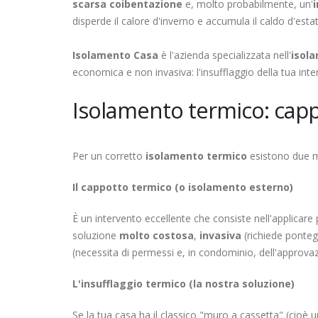
scarsa coibentazione
e, molto probabilmente, un'
disperde il calore d'inverno e accumula il caldo d'estat
Isolamento Casa
è l'azienda specializzata nell'
isol
economica e non invasiva: l'insufflaggio della tua int
Isolamento termico: capp
Per un corretto
isolamento termico
esistono due me
Il cappotto termico (o isolamento esterno)
È un intervento eccellente che consiste nell'applicare p
soluzione
molto costosa
,
invasiva
(richiede pontegg
(necessita di permessi e, in condominio, dell'approv
L'insufflaggio termico (la nostra soluzione)
Se la tua casa ha il classico "muro a cassetta" (cioè 