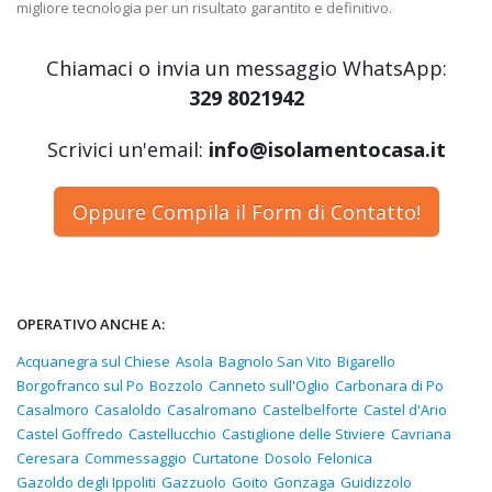
migliore tecnologia per un risultato garantito e definitivo.
Chiamaci o invia un messaggio WhatsApp:
329 8021942
Scrivici un'email:
info@isolamentocasa.it
Oppure Compila il Form di Contatto!
OPERATIVO ANCHE A:
Acquanegra sul Chiese
Asola
Bagnolo San Vito
Bigarello
Borgofranco sul Po
Bozzolo
Canneto sull'Oglio
Carbonara di Po
Casalmoro
Casaloldo
Casalromano
Castelbelforte
Castel d'Ario
Castel Goffredo
Castellucchio
Castiglione delle Stiviere
Cavriana
Ceresara
Commessaggio
Curtatone
Dosolo
Felonica
Gazoldo degli Ippoliti
Gazzuolo
Goito
Gonzaga
Guidizzolo