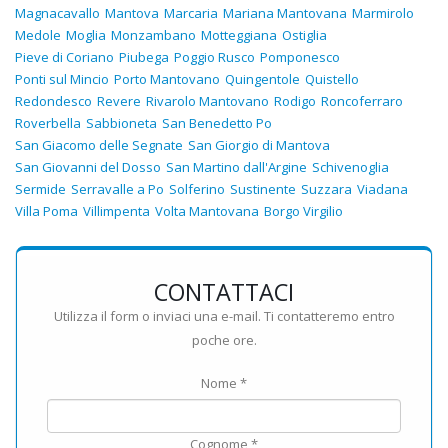
Magnacavallo
Mantova
Marcaria
Mariana Mantovana
Marmirolo
Medole
Moglia
Monzambano
Motteggiana
Ostiglia
Pieve di Coriano
Piubega
Poggio Rusco
Pomponesco
Ponti sul Mincio
Porto Mantovano
Quingentole
Quistello
Redondesco
Revere
Rivarolo Mantovano
Rodigo
Roncoferraro
Roverbella
Sabbioneta
San Benedetto Po
San Giacomo delle Segnate
San Giorgio di Mantova
San Giovanni del Dosso
San Martino dall'Argine
Schivenoglia
Sermide
Serravalle a Po
Solferino
Sustinente
Suzzara
Viadana
Villa Poma
Villimpenta
Volta Mantovana
Borgo Virgilio
CONTATTACI
Utilizza il form o inviaci una e-mail. Ti contatteremo entro
poche ore.
Nome *
Cognome *