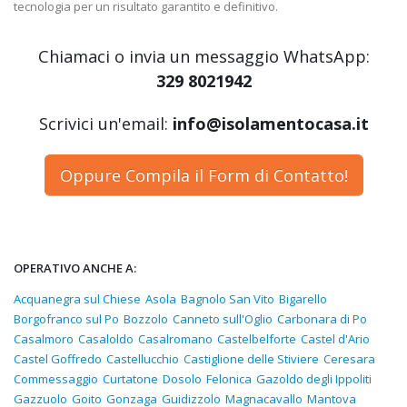
tecnologia per un risultato garantito e definitivo.
Chiamaci o invia un messaggio WhatsApp:
329 8021942
Scrivici un'email:
info@isolamentocasa.it
Oppure Compila il Form di Contatto!
OPERATIVO ANCHE A:
Acquanegra sul Chiese
Asola
Bagnolo San Vito
Bigarello
Borgofranco sul Po
Bozzolo
Canneto sull'Oglio
Carbonara di Po
Casalmoro
Casaloldo
Casalromano
Castelbelforte
Castel d'Ario
Castel Goffredo
Castellucchio
Castiglione delle Stiviere
Ceresara
Commessaggio
Curtatone
Dosolo
Felonica
Gazoldo degli Ippoliti
Gazzuolo
Goito
Gonzaga
Guidizzolo
Magnacavallo
Mantova