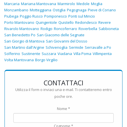
Marcaria
Mariana Mantovana
Marmirolo
Medole
Moglia
Monzambano
Motteggiana
Ostiglia
Pegognaga
Pieve di Coriano
Piubega
Poggio Rusco
Pomponesco
Ponti sul Mincio
Porto Mantovano
Quingentole
Quistello
Redondesco
Revere
Rivarolo Mantovano
Rodigo
Roncoferraro
Roverbella
Sabbioneta
San Benedetto Po
San Giacomo delle Segnate
San Giorgio di Mantova
San Giovanni del Dosso
San Martino dall'Argine
Schivenoglia
Sermide
Serravalle a Po
Solferino
Sustinente
Suzzara
Viadana
Villa Poma
Villimpenta
Volta Mantovana
Borgo Virgilio
CONTATTACI
Utilizza il form o inviaci una e-mail. Ti contatteremo entro
poche ore.
Nome *
Cognome *