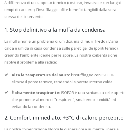
A differenza di un cappotto termico (costoso, invasivo e con lunghi
tempi di cantiere), l'insufflaggio offre benefici tangibili dalla sera
stessa dell'intervento.
1. Stop definitivo alla muffa da condensa
La muffa non è un problema di umidità, ma di
muri freddi
. L'aria
calda e umida di casa condensa sulle pareti gelide (ponti termici),
creando l'ambiente ideale per le spore. La nostra coibentazione
risolve il problema alla radice:
Alza la temperatura del muro:
l'insufflaggio con ISOFOR
elimina il ponte termico, rendendo la parete interna calda.
È altamente traspirante:
ISOFOR è una schiuma a celle aperte
che permette al muro di "respirare", smaltendo l'umidità ed
evitando la condensa.
2. Comfort immediato: +3°C di calore percepito
La nostra coibentazione blocca le dispersioni e aumenta l'inerzia