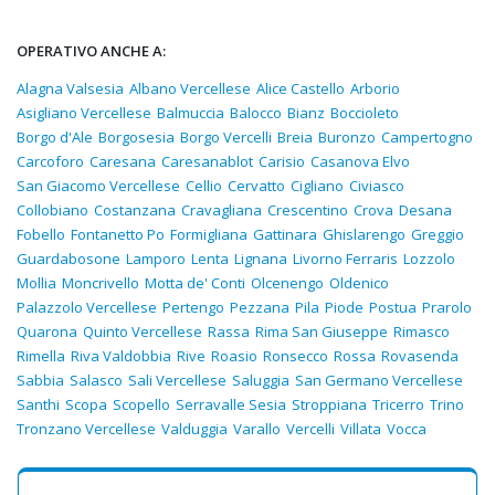
OPERATIVO ANCHE A:
Alagna Valsesia
Albano Vercellese
Alice Castello
Arborio
Asigliano Vercellese
Balmuccia
Balocco
Bianz
Boccioleto
Borgo d'Ale
Borgosesia
Borgo Vercelli
Breia
Buronzo
Campertogno
Carcoforo
Caresana
Caresanablot
Carisio
Casanova Elvo
San Giacomo Vercellese
Cellio
Cervatto
Cigliano
Civiasco
Collobiano
Costanzana
Cravagliana
Crescentino
Crova
Desana
Fobello
Fontanetto Po
Formigliana
Gattinara
Ghislarengo
Greggio
Guardabosone
Lamporo
Lenta
Lignana
Livorno Ferraris
Lozzolo
Mollia
Moncrivello
Motta de' Conti
Olcenengo
Oldenico
Palazzolo Vercellese
Pertengo
Pezzana
Pila
Piode
Postua
Prarolo
Quarona
Quinto Vercellese
Rassa
Rima San Giuseppe
Rimasco
Rimella
Riva Valdobbia
Rive
Roasio
Ronsecco
Rossa
Rovasenda
Sabbia
Salasco
Sali Vercellese
Saluggia
San Germano Vercellese
Santhi
Scopa
Scopello
Serravalle Sesia
Stroppiana
Tricerro
Trino
Tronzano Vercellese
Valduggia
Varallo
Vercelli
Villata
Vocca