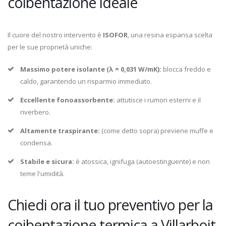
coibentazione ideale
Il cuore del nostro intervento è
ISOFOR
, una resina espansa scelta
per le sue proprietà uniche:
Massimo potere isolante (λ = 0,031 W/mK):
blocca freddo e
caldo, garantendo un risparmio immediato.
Eccellente fonoassorbente:
attutisce i rumori esterni e il
riverbero.
Altamente traspirante:
(come detto sopra) previene muffe e
condensa.
Stabile e sicura:
è atossica, ignifuga (autoestinguente) e non
teme l'umidità.
Chiedi ora il tuo preventivo per la
coibentazione termica a Villarboit