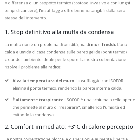
A differenza di un cappotto termico (costoso, invasivo e con lunghi
tempi di cantiere), l'insufflaggio offre benefici tangibili dalla sera
stessa dell'intervento.
1. Stop definitivo alla muffa da condensa
La muffa non è un problema di umidità, ma di
muri freddi
. L'aria
calda e umida di casa condensa sulle pareti gelide (ponti termici),
creando l'ambiente ideale per le spore. La nostra coibentazione
risolve il problema alla radice:
Alza la temperatura del muro:
l'insufflaggio con ISOFOR
elimina il ponte termico, rendendo la parete interna calda.
È altamente traspirante:
ISOFOR è una schiuma a celle aperte
che permette al muro di "respirare", smaltendo l'umidità ed
evitando la condensa.
2. Comfort immediato: +3°C di calore percepito
La nostra coibentazione blocca le dispersioni e aumenta l'inerzia