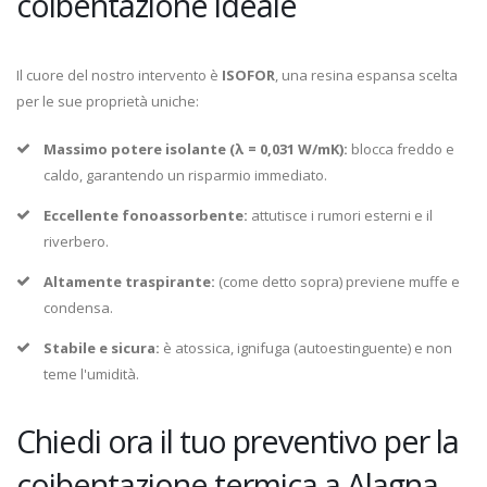
coibentazione ideale
Il cuore del nostro intervento è
ISOFOR
, una resina espansa scelta
per le sue proprietà uniche:
Massimo potere isolante (λ = 0,031 W/mK):
blocca freddo e
caldo, garantendo un risparmio immediato.
Eccellente fonoassorbente:
attutisce i rumori esterni e il
riverbero.
Altamente traspirante:
(come detto sopra) previene muffe e
condensa.
Stabile e sicura:
è atossica, ignifuga (autoestinguente) e non
teme l'umidità.
Chiedi ora il tuo preventivo per la
coibentazione termica a Alagna