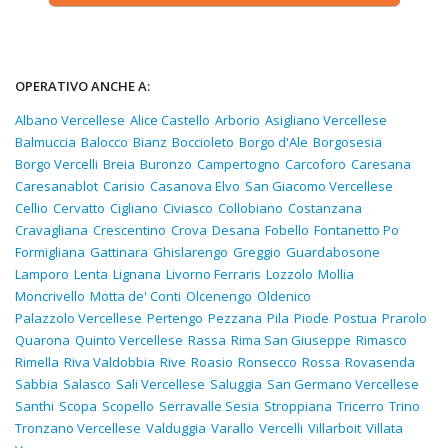
OPERATIVO ANCHE A:
Albano Vercellese
Alice Castello
Arborio
Asigliano Vercellese
Balmuccia
Balocco
Bianz
Boccioleto
Borgo d'Ale
Borgosesia
Borgo Vercelli
Breia
Buronzo
Campertogno
Carcoforo
Caresana
Caresanablot
Carisio
Casanova Elvo
San Giacomo Vercellese
Cellio
Cervatto
Cigliano
Civiasco
Collobiano
Costanzana
Cravagliana
Crescentino
Crova
Desana
Fobello
Fontanetto Po
Formigliana
Gattinara
Ghislarengo
Greggio
Guardabosone
Lamporo
Lenta
Lignana
Livorno Ferraris
Lozzolo
Mollia
Moncrivello
Motta de' Conti
Olcenengo
Oldenico
Palazzolo Vercellese
Pertengo
Pezzana
Pila
Piode
Postua
Prarolo
Quarona
Quinto Vercellese
Rassa
Rima San Giuseppe
Rimasco
Rimella
Riva Valdobbia
Rive
Roasio
Ronsecco
Rossa
Rovasenda
Sabbia
Salasco
Sali Vercellese
Saluggia
San Germano Vercellese
Santhi
Scopa
Scopello
Serravalle Sesia
Stroppiana
Tricerro
Trino
Tronzano Vercellese
Valduggia
Varallo
Vercelli
Villarboit
Villata