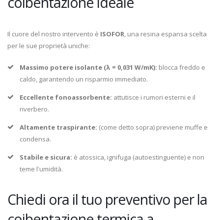
coibentazione ideale
Il cuore del nostro intervento è
ISOFOR
, una resina espansa scelta
per le sue proprietà uniche:
Massimo potere isolante (λ = 0,031 W/mK):
blocca freddo e
caldo, garantendo un risparmio immediato.
Eccellente fonoassorbente:
attutisce i rumori esterni e il
riverbero.
Altamente traspirante:
(come detto sopra) previene muffe e
condensa.
Stabile e sicura:
è atossica, ignifuga (autoestinguente) e non
teme l'umidità.
Chiedi ora il tuo preventivo per la
coibentazione termica a