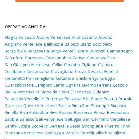
OPERATIVO ANCHE A:
Alagna Valsesia
Albano Vercellese
Alice Castello
Arborio
Asigliano Vercellese
Balmuccia
Balocco
Bianz
Boccioleto
Borgo d'Ale
Borgosesia
Borgo Vercelli
Breia
Buronzo
Campertogno
Carcoforo
Caresana
Caresanablot
Carisio
Casanova Elvo
San Giacomo Vercellese
Cellio
Cervatto
Cigliano
Civiasco
Collobiano
Costanzana
Cravagliana
Crova
Desana
Fobello
Fontanetto Po
Formigliana
Gattinara
Ghislarengo
Greggio
Guardabosone
Lamporo
Lenta
Lignana
Livorno Ferraris
Lozzolo
Mollia
Moncrivello
Motta de' Conti
Olcenengo
Oldenico
Palazzolo Vercellese
Pertengo
Pezzana
Pila
Piode
Postua
Prarolo
Quarona
Quinto Vercellese
Rassa
Rima San Giuseppe
Rimasco
Rimella
Riva Valdobbia
Rive
Roasio
Ronsecco
Rossa
Rovasenda
Sabbia
Salasco
Sali Vercellese
Saluggia
San Germano Vercellese
Santhi
Scopa
Scopello
Serravalle Sesia
Stroppiana
Tricerro
Trino
Tronzano Vercellese
Valduggia
Varallo
Vercelli
Villarboit
Villata