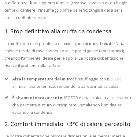
A differenza di un cappotto termico (costoso, invasivo e con lunghi
tempi di cantiere), l'insufflaggio offre benefici tangibili dalla sera
stessa dell'intervento.
1. Stop definitivo alla muffa da condensa
La muffa non è un problema di umidità, ma di
muri freddi
. L'aria
calda e umida di casa condensa sulle pareti gelide (ponti termici),
creando l'ambiente ideale per le spore. La nostra coibentazione
risolve il problema alla radice:
Alza la temperatura del muro:
l'insufflaggio con ISOFOR
elimina il ponte termico, rendendo la parete interna calda.
È altamente traspirante:
ISOFOR è una schiuma a celle aperte
che permette al muro di "respirare", smaltendo l'umidità ed
evitando la condensa.
2. Comfort immediato: +3°C di calore percepito
La nostra coibentazione blocca le dispersioni e aumenta l'inerzia