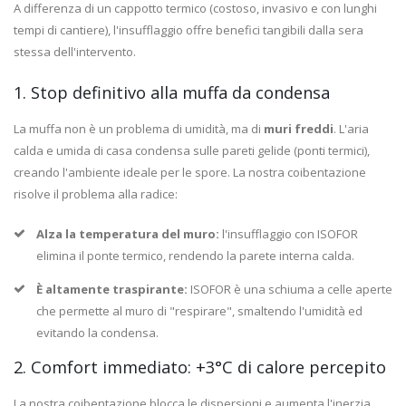
A differenza di un cappotto termico (costoso, invasivo e con lunghi
tempi di cantiere), l'insufflaggio offre benefici tangibili dalla sera
stessa dell'intervento.
1. Stop definitivo alla muffa da condensa
La muffa non è un problema di umidità, ma di
muri freddi
. L'aria
calda e umida di casa condensa sulle pareti gelide (ponti termici),
creando l'ambiente ideale per le spore. La nostra coibentazione
risolve il problema alla radice:
Alza la temperatura del muro:
l'insufflaggio con ISOFOR
elimina il ponte termico, rendendo la parete interna calda.
È altamente traspirante:
ISOFOR è una schiuma a celle aperte
che permette al muro di "respirare", smaltendo l'umidità ed
evitando la condensa.
2. Comfort immediato: +3°C di calore percepito
La nostra coibentazione blocca le dispersioni e aumenta l'inerzia