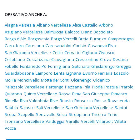
OPERATIVO ANCHE A:
Alagna Valsesia
Albano Vercellese
Alice Castello
Arborio
Asigliano Vercellese
Balmuccia
Balocco
Bianz
Boccioleto
Borgo d'Ale
Borgosesia
Borgo Vercelli
Breia
Buronzo
Campertogno
Carcoforo
Caresana
Caresanablot
Carisio
Casanova Elvo
San Giacomo Vercellese
Cellio
Cervatto
Cigliano
Civiasco
Collobiano
Costanzana
Cravagliana
Crescentino
Crova
Desana
Fobello
Fontanetto Po
Formigliana
Gattinara
Ghislarengo
Greggio
Guardabosone
Lamporo
Lenta
Lignana
Livorno Ferraris
Lozzolo
Mollia
Moncrivello
Motta de' Conti
Olcenengo
Oldenico
Palazzolo Vercellese
Pertengo
Pezzana
Pila
Piode
Postua
Prarolo
Quarona
Quinto Vercellese
Rassa
Rima San Giuseppe
Rimasco
Rimella
Riva Valdobbia
Rive
Roasio
Ronsecco
Rossa
Rovasenda
Sabbia
Salasco
Sali Vercellese
San Germano Vercellese
Santhi
Scopa
Scopello
Serravalle Sesia
Stroppiana
Tricerro
Trino
Tronzano Vercellese
Valduggia
Varallo
Vercelli
Villarboit
Villata
Vocca