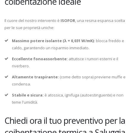
coibentazione ideale
Il cuore del nostro intervento è
ISOFOR
, una resina espansa scelta
per le sue proprietà uniche:
Massimo potere isolante (λ = 0,031 W/mK):
blocca freddo e
caldo, garantendo un risparmio immediato.
Eccellente fonoassorbente:
attutisce i rumori esterni e il
riverbero.
Altamente traspirante:
(come detto sopra) previene muffe e
condensa.
Stabile e sicura:
è atossica, ignifuga (autoestinguente) e non
teme l'umidità.
Chiedi ora il tuo preventivo per la
coibentazione termica a Saluggia