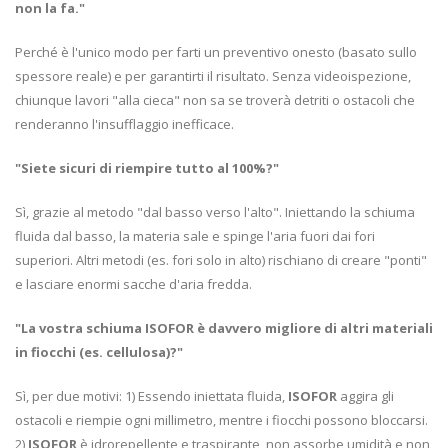
non la fa."
Perché è l'unico modo per farti un preventivo onesto (basato sullo
spessore reale) e per garantirti il risultato. Senza videoispezione,
chiunque lavori "alla cieca" non sa se troverà detriti o ostacoli che
renderanno l'insufflaggio inefficace.
"Siete sicuri di riempire tutto al 100%?"
Sì, grazie al metodo "dal basso verso l'alto". Iniettando la schiuma
fluida dal basso, la materia sale e spinge l'aria fuori dai fori
superiori. Altri metodi (es. fori solo in alto) rischiano di creare "ponti"
e lasciare enormi sacche d'aria fredda.
"La vostra schiuma ISOFOR è davvero migliore di altri materiali
in fiocchi (es. cellulosa)?"
Sì, per due motivi: 1) Essendo iniettata fluida,
ISOFOR
aggira gli
ostacoli e riempie ogni millimetro, mentre i fiocchi possono bloccarsi.
2)
ISOFOR
è idrorepellente e traspirante, non assorbe umidità e non