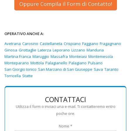
Oppure Compila il Form di Contatto!
OPERATIVO ANCHE A:
Avetrana
Carosino
Castellaneta
Crispiano
Faggiano
Fragagnano
Ginosa
Grottaglie
Laterza
Leporano
Lizzano
Manduria
Martina Franca
Maruggio
Massafra
Monteiasi
Montemesola
Monteparano
Mottola
Palagianello
Palagiano
Pulsano
San Giorgio Ionico
San Marzano di San Giuseppe
Sava
Taranto
Torricella
Statte
CONTATTACI
Utilizza il form o inviaci una e-mail. Ti contatteremo entro
poche ore.
Nome *