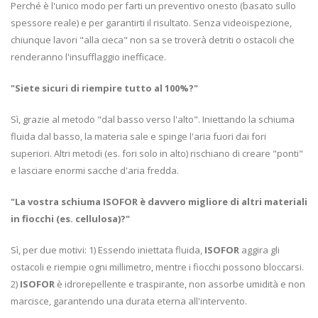
Perché è l'unico modo per farti un preventivo onesto (basato sullo
spessore reale) e per garantirti il risultato. Senza videoispezione,
chiunque lavori "alla cieca" non sa se troverà detriti o ostacoli che
renderanno l'insufflaggio inefficace.
"Siete sicuri di riempire tutto al 100%?"
Sì, grazie al metodo "dal basso verso l'alto". Iniettando la schiuma
fluida dal basso, la materia sale e spinge l'aria fuori dai fori
superiori. Altri metodi (es. fori solo in alto) rischiano di creare "ponti"
e lasciare enormi sacche d'aria fredda.
"La vostra schiuma ISOFOR è davvero migliore di altri materiali
in fiocchi (es. cellulosa)?"
Sì, per due motivi: 1) Essendo iniettata fluida,
ISOFOR
aggira gli
ostacoli e riempie ogni millimetro, mentre i fiocchi possono bloccarsi.
2)
ISOFOR
è idrorepellente e traspirante, non assorbe umidità e non
marcisce, garantendo una durata eterna all'intervento.