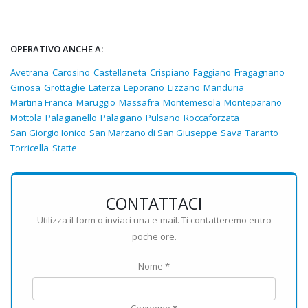
OPERATIVO ANCHE A:
Avetrana
Carosino
Castellaneta
Crispiano
Faggiano
Fragagnano
Ginosa
Grottaglie
Laterza
Leporano
Lizzano
Manduria
Martina Franca
Maruggio
Massafra
Montemesola
Monteparano
Mottola
Palagianello
Palagiano
Pulsano
Roccaforzata
San Giorgio Ionico
San Marzano di San Giuseppe
Sava
Taranto
Torricella
Statte
CONTATTACI
Utilizza il form o inviaci una e-mail. Ti contatteremo entro
poche ore.
Nome *