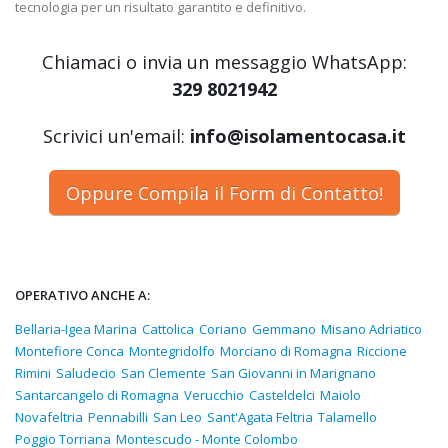
tecnologia per un risultato garantito e definitivo.
Chiamaci o invia un messaggio WhatsApp:
329 8021942
Scrivici un'email:
info@isolamentocasa.it
Oppure Compila il Form di Contatto!
OPERATIVO ANCHE A:
Bellaria-Igea Marina
Cattolica
Coriano
Gemmano
Misano Adriatico
Montefiore Conca
Montegridolfo
Morciano di Romagna
Riccione
Rimini
Saludecio
San Clemente
San Giovanni in Marignano
Santarcangelo di Romagna
Verucchio
Casteldelci
Maiolo
Novafeltria
Pennabilli
San Leo
Sant'Agata Feltria
Talamello
Poggio Torriana
Montescudo - Monte Colombo